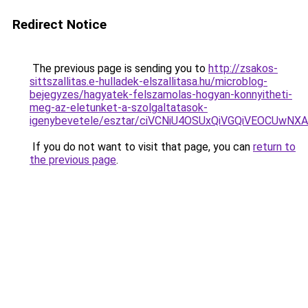
Redirect Notice
The previous page is sending you to
http://zsakos-
sittszallitas.e-hulladek-elszallitasa.hu/microblog-
bejegyzes/hagyatek-felszamolas-hogyan-konnyitheti-
meg-az-eletunket-a-szolgaltatasok-
igenybevetele/esztar/ciVCNiU4OSUxQiVGQiVEOCU
If you do not want to visit that page, you can
return to
the previous page
.