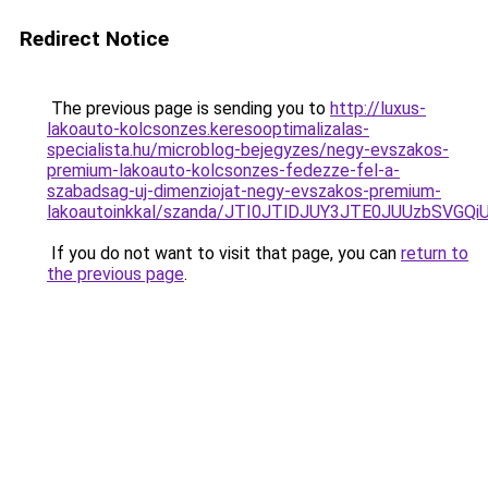
Redirect Notice
The previous page is sending you to
http://luxus-
lakoauto-kolcsonzes.keresooptimalizalas-
specialista.hu/microblog-bejegyzes/negy-evszakos-
premium-lakoauto-kolcsonzes-fedezze-fel-a-
szabadsag-uj-dimenziojat-negy-evszakos-premium-
lakoautoinkkal/szanda/JTI0JTlDJUY3JTE0JUUzbS
If you do not want to visit that page, you can
return to
the previous page
.