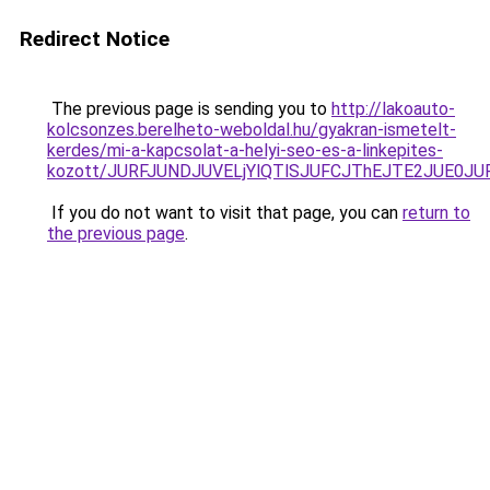
Redirect Notice
The previous page is sending you to
http://lakoauto-
kolcsonzes.berelheto-weboldal.hu/gyakran-ismetelt-
kerdes/mi-a-kapcsolat-a-helyi-seo-es-a-linkepites-
kozott/JURFJUNDJUVELjYlQTlSJUFCJThEJTE2JUE0JU
If you do not want to visit that page, you can
return to
the previous page
.